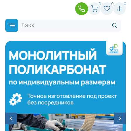
0
0
0