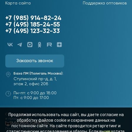
Карта сайта
Поддержка оптовиков
+7 (985) 914-82-24
+7 (495) 185-24-55
+7 (495) 123-32-33
Заказать звонок
База ПМ (Полигаль Москва):
Ступинский пр-д, д. 1,
этаж 2, офис 208
Пн-пт: с 9:00 до 18:00
Пт: с 9:00 до 17:00
Продолжая использовать наш сайт, вы даете согласие на
Сайт разработан
и продвигается
обработку файлов cookie и сохранение данных на
постоянном сайте. На сайте проводится ретаргетинг и
Политика конфиденциальности
статистические исследования и обзоры. Если вы не хотите,